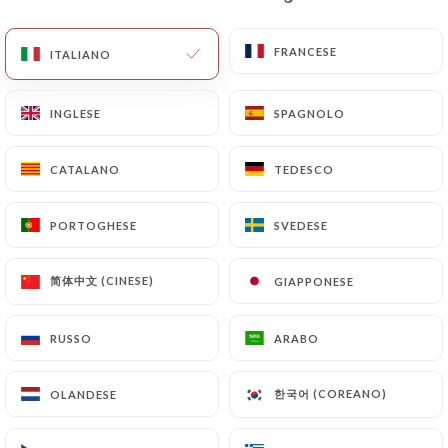
IT
MENU
FRANCESE
FRANCESE
ITALIANO
ITALIANO
INGLESE
INGLESE
SPAGNOLO
SPAGNOLO
CATALANO
CATALANO
TEDESCO
TEDESCO
/
PAGINA INIZIALE
CONTATTO
Contatto
PORTOGHESE
PORTOGHESE
SVEDESE
SVEDESE
简体中文 (CINESE)
简体中文 (CINESE)
GIAPPONESE
GIAPPONESE
RUSSO
RUSSO
ARABO
ARABO
한국어 (COREANO)
한국어 (COREANO)
OLANDESE
OLANDESE
Le Paris Halles