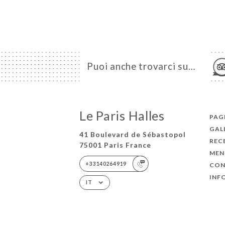
Puoi anche trovarci su…
Le Paris Halles
PAGI
GAL
41 Boulevard de Sébastopol
REC
75001 Paris France
MEN
+33140264919
CON
INF
IT