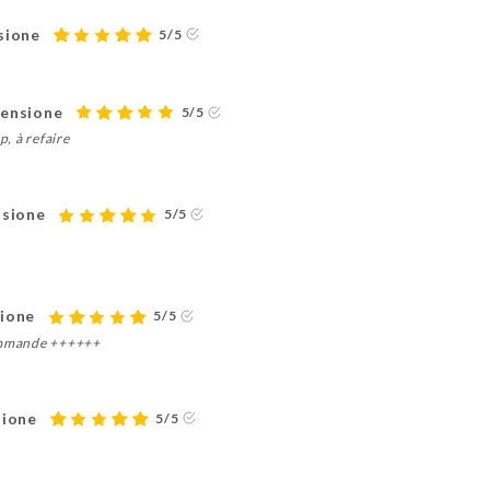
nsione
5/5
censione
5/5
p, à refaire
nsione
5/5
sione
5/5
commande ++++++
sione
5/5