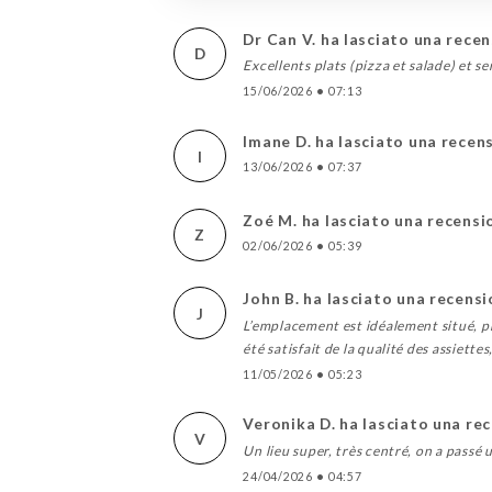
Dr Can V. ha lasciato una rece
D
Excellents plats (pizza et salade) et s
15/06/2026
•
07:13
Imane D. ha lasciato una recen
I
13/06/2026
•
07:37
Zoé M. ha lasciato una recensi
Z
02/06/2026
•
05:39
John B. ha lasciato una recens
J
L’emplacement est idéalement situé, pr
été satisfait de la qualité des assiettes
11/05/2026
•
05:23
Veronika D. ha lasciato una re
V
Un lieu super, très centré, on a passé u
24/04/2026
•
04:57