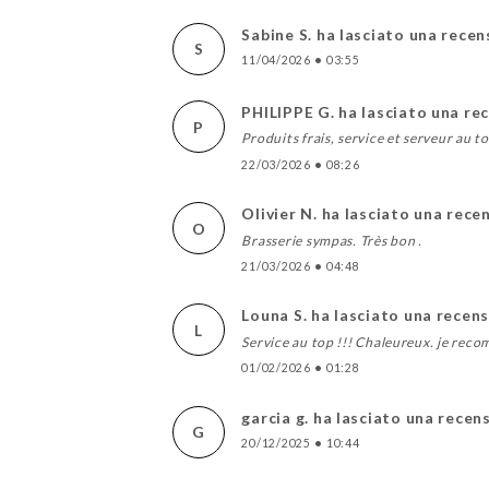
Sabine S. ha lasciato una rece
S
11/04/2026
•
03:55
PHILIPPE G. ha lasciato una re
P
Produits frais, service et serveur au to
22/03/2026
•
08:26
Olivier N. ha lasciato una rece
O
Brasserie sympas. Très bon .
21/03/2026
•
04:48
Louna S. ha lasciato una recen
L
Service au top !!! Chaleureux. je re
01/02/2026
•
01:28
garcia g. ha lasciato una recen
G
20/12/2025
•
10:44