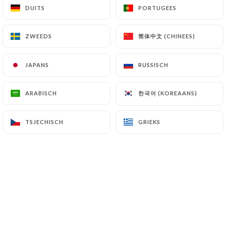
DUITS
DUITS
PORTUGEES
PORTUGEES
简体中文 (CHINEES)
简体中文 (CHINEES)
ZWEEDS
ZWEEDS
Bienvenue au Paris Halles, une
brasserie parisienne à l'inspiration
JAPANS
JAPANS
RUSSISCH
RUSSISCH
italienne, idéalement située au cœur
de Paris, à deux pas des Halles.
한국어 (KOREAANS)
한국어 (KOREAANS)
ARABISCH
ARABISCH
Nous vous accueillons tout au long de la
TSJECHISCH
TSJECHISCH
GRIEKS
GRIEKS
journée pour un petit-déjeuner, un
déjeuner, un dîner ou un moment de
convivialité autour d'un verre.
Notre carte mêle les incontournables
de la brasserie française aux spécialités
italiennes : pizzas artisanales, pâtes