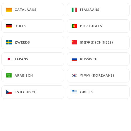
Salade paris halles
CATALAANS
CATALAANS
ITALIAANS
ITALIAANS
Salade, jambon de parme, fromage de chèvre,
tomates, noix, miel, pesto, crème balsamique,
croûtons
DUITS
DUITS
PORTUGEES
PORTUGEES
16.00€
简体中文 (CHINEES)
简体中文 (CHINEES)
ZWEEDS
ZWEEDS
Salade césar
Salade, poulet pané, copeaux de parmesan, œuf dur,
JAPANS
JAPANS
RUSSISCH
RUSSISCH
sauce césar
14.50€
한국어 (KOREAANS)
한국어 (KOREAANS)
ARABISCH
ARABISCH
TSJECHISCH
TSJECHISCH
GRIEKS
GRIEKS
LES DESSERTS
Tiramisu
10.00€