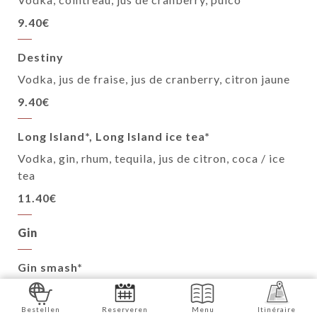
9.40€
Destiny
Vodka, jus de fraise, jus de cranberry, citron jaune
9.40€
Long Island*, Long Island ice tea*
Vodka, gin, rhum, tequila, jus de citron, coca / ice
tea
11.40€
Gin
Gin smash*
Gin, pulco, sucre de canne, feuilles de basilic
Bestellen
Reserveren
Menu
Itinéraire
9.40€